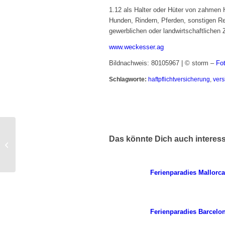
1.12 als Halter oder Hüter von zahmen 
Hunden, Rindern, Pferden, sonstigen Rei
gewerblichen oder landwirtschaftlichen
www.weckesser.ag
Bildnachweis: 80105967 | © storm –
Fo
Schlagworte:
haftpflichtversicherung
,
vers
Das könnte Dich auch interes
Ferienparadies Ibiza
Ferienparadies Mallorca
Ferienparadies Barcelo