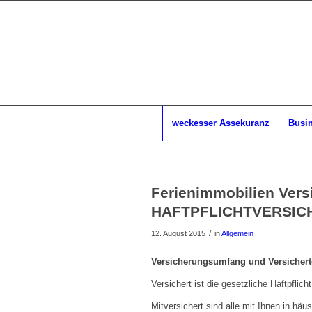
weckesser Assekuranz
Busin
Ferienimmobilien Vers
HAFTPFLICHTVERSI
/
12. August 2015
in
Allgemein
Versicherungsumfang und Versicher
Versichert ist die gesetzliche Haftpflic
Mitversichert sind alle mit Ihnen in hä