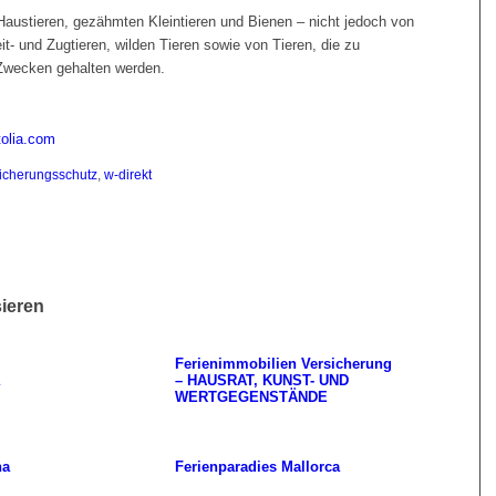
Haustieren, gezähmten Kleintieren und Bienen – nicht jedoch von
t- und Zugtieren, wilden Tieren sowie von Tieren, die zu
 Zwecken gehalten werden.
tolia.com
icherungsschutz
,
w-direkt
sieren
Ferienimmobilien Versicherung
– HAUSRAT, KUNST- UND
WERTGEGENSTÄNDE
na
Ferienparadies Mallorca