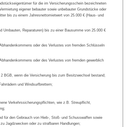
dstückseigentümer für die im Versicherungsschein bezeichneten
 Vermietung eigener bebauter sowie unbebauter Grundstücke oder
itter bis zu einem Jahresnettomietwert von 25.000 € (Haus- und
und Umbauten, Reparaturen) bis zu einer Bausumme von 25.000 €
es Abhandenkommens oder des Verlustes von fremden Schlüsseln
s Abhandenkommens oder des Verlustes von fremden gewerblich
s. 2 BGB, wenn die Versicherung bis zum Besitzwechsel bestand;
ahrrädern und Windsurfbrettern;
ene Verkehrssicherungspflichten, wie z.B. Streupflicht,
ng;
 und für den Gebrauch von Hieb-, Stoß- und Schusswaffen sowie
 zu Jagdzwecken oder zu strafbaren Handlungen;