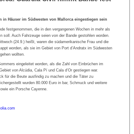
em in Häuser im Südwesten von Mallorca eingestiegen sein
bande festgenommen, die in den vergangenen Wochen in mehr als
in soll. Auch Fahrzeuge seien von der Bande gestohlen worden.
ittwoch (24.9.) heißt, waren die südamerikanische Frau und die
rtappt worden, als sie im Gebiet von Port d’Andratx im Südwesten
egehen wollten.
ommers eingeleitet worden, als die Zahl von Einbrüchen im
ebiet von Alcúdia, Cala Pí und Cala d’Or gestiegen war.
ck für die Beute ausfindig zu machen und die Täter zu
 Sichergestellt wurden 80.000 Euro in bar, Schmuck und weitere
sowie ein Porsche Cayenne.
tolia.com