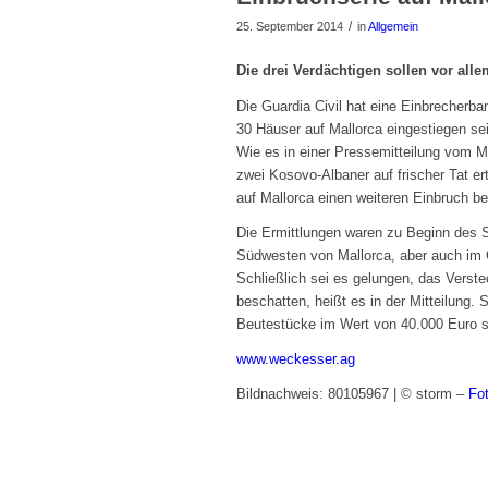
/
25. September 2014
in
Allgemein
Die drei Verdächtigen sollen vor all
Die Guardia Civil hat eine Einbrecher
30 Häuser auf Mallorca eingestiegen se
Wie es in einer Pressemitteilung vom M
zwei Kosovo-Albaner auf frischer Tat e
auf Mallorca einen weiteren Einbruch b
Die Ermittlungen waren zu Beginn des S
Südwesten von Mallorca, aber auch im G
Schließlich sei es gelungen, das Verste
beschatten, heißt es in der Mitteilung.
Beutestücke im Wert von 40.000 Euro 
www.weckesser.ag
Bildnachweis: 80105967 | © storm –
Fo