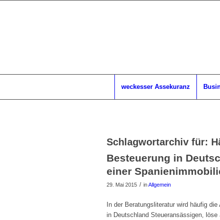
weckesser Assekuranz
Busin
Schlagwortarchiv für:
H
Besteuerung in Deuts
einer Spanienimmobili
/
29. Mai 2015
in
Allgemein
In der Beratungsliteratur wird häufig di
in Deutschland Steueransässigen, löse