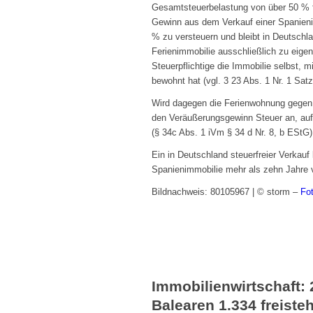
Gesamtsteuerbelastung von über 50 % fü
Gewinn aus dem Verkauf einer Spanienim
% zu versteuern und bleibt in Deutschl
Ferienimmobilie ausschließlich zu eige
Steuerpflichtige die Immobilie selbst, m
bewohnt hat (vgl. 3 23 Abs. 1 Nr. 1 Sat
Wird dagegen die Ferienwohnung gegen Z
den Veräußerungsgewinn Steuer an, auf 
(§ 34c Abs. 1 iVm § 34 d Nr. 8, b EStG)
Ein in Deutschland steuerfreier Verkau
Spanienimmobilie mehr als zehn Jahre 
Bildnachweis: 80105967 | © storm –
Fo
Immobilienwirtschaft:
Balearen 1.334 freist