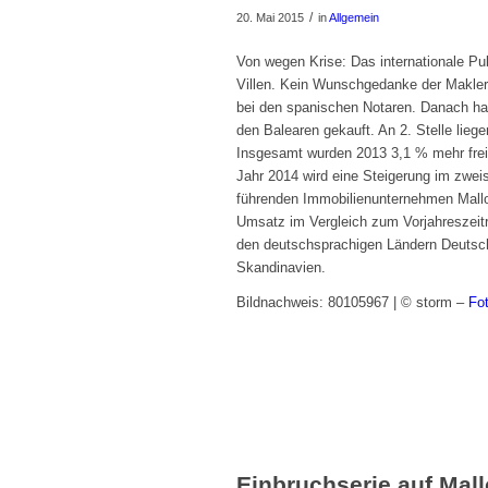
/
20. Mai 2015
in
Allgemein
Von wegen Krise: Das internationale Pub
Villen. Kein Wunschgedanke der Makler,
bei den spanischen Notaren. Danach ha
den Balearen gekauft. An 2. Stelle lieg
Insgesamt wurden 2013 3,1 % mehr freis
Jahr 2014 wird eine Steigerung im zweis
führenden Immobilienunternehmen Mallo
Umsatz im Vergleich zum Vorjahreszeit
den deutschsprachigen Ländern Deutsch
Skandinavien.
Bildnachweis: 80105967 | © storm –
Fo
Einbruchserie auf Mall