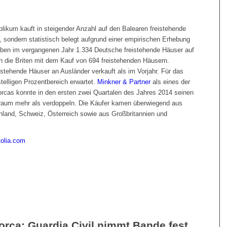
likum kauft in steigender Anzahl auf den Balearen freistehende
 sondern statistisch belegt aufgrund einer empirischen Erhebung
ben im vergangenen Jahr 1.334 Deutsche freistehende Häuser auf
en die Briten mit dem Kauf von 694 freistehenden Häusern.
tehende Häuser an Ausländer verkauft als im Vorjahr. Für das
telligen Prozentbereich erwartet.
Minkner & Partner
als eines der
rcas konnte in den ersten zwei Quartalen des Jahres 2014 seinen
raum mehr als verdoppeln. Die Käufer kamen überwiegend aus
land, Schweiz, Österreich sowie aus Großbritannien und
tolia.com
orca: Guardia Civil nimmt Bande fest