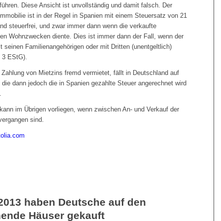
hren. Diese Ansicht ist unvollständig und damit falsch. Der
mobilie ist in der Regel in Spanien mit einem Steuersatz von 21
and steuerfrei, und zwar immer dann wenn die verkaufte
nen Wohnzwecken diente. Dies ist immer dann der Fall, wenn der
it seinen Familienangehörigen oder mit Dritten (unentgeltlich)
z 3 EStG).
ahlung von Mietzins fremd vermietet, fällt in Deutschland auf
die dann jedoch die in Spanien gezahlte Steuer angerechnet wird
.
f kann im Übrigen vorliegen, wenn zwischen An- und Verkauf der
vergangen sind.
tolia.com
 2013 haben Deutsche auf den
ehende Häuser gekauft