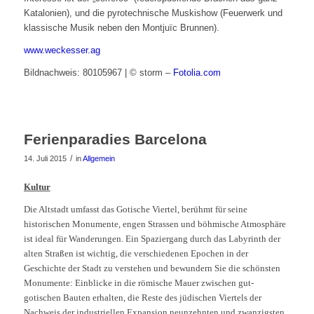
Katalonien), und die pyrotechnische Muskishow (Feuerwerk und
klassische Musik neben den Montjuïc Brunnen).
www.weckesser.ag
Bildnachweis: 80105967 | © storm –
Fotolia.com
Ferienparadies Barcelona
/
14. Juli 2015
in
Allgemein
Kultur
Die Altstadt umfasst das Gotische Viertel, berühmt für seine
historischen Monumente, engen Strassen und böhmische Atmosphäre
ist ideal für Wanderungen. Ein Spaziergang durch das Labyrinth der
alten Straßen ist wichtig, die verschiedenen Epochen in der
Geschichte der Stadt zu verstehen und bewundern Sie die schönsten
Monumente: Einblicke in die römische Mauer zwischen gut-
gotischen Bauten erhalten, die Reste des jüdischen Viertels der
Nachweis der industriellen Expansion neunzehnten und zwanzigsten