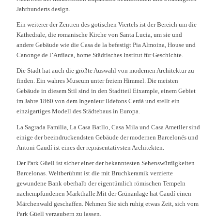
Jahrhunderts design.
Ein weiterer der Zentren des gotischen Viertels ist der Bereich um die
Kathedrale, die romanische Kirche von Santa Lucia, um sie und
andere Gebäude wie die Casa de la befestigt Pia Almoina, House und
Canonge de l’Ardiaca, home Städtisches Institut für Geschichte.
Die Stadt hat auch die größte Auswahl von modernen Architektur zu
finden. Ein wahres Museum unter freiem Himmel. Die meisten
Gebäude in diesem Stil sind in den Stadtteil Eixample, einem Gebiet
im Jahre 1860 von dem Ingenieur Ildefons Cerdà und stellt ein
einzigartiges Modell des Städtebaus in Europa.
La Sagrada Familia, La Casa Batllo, Casa Mila und Casa Ametller sind
einige der beeindruckendsten Gebäude der modernen Barcelonés und
Antoni Gaudí ist eines der repräsentativsten Architekten.
Der Park Güell ist sicher einer der bekanntesten Sehenswürdigkeiten
Barcelonas. Weltberühmt ist die mit Bruchkeramik verzierte
gewundene Bank oberhalb der eigentümlich römischen Tempeln
nachempfundenen Markthalle.Mit der Grünanlage hat Gaudí einen
Märchenwald geschaffen. Nehmen Sie sich ruhig etwas Zeit, sich vom
Park Güell verzaubern zu lassen.