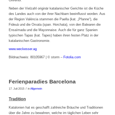
Olivenöl.
Neben der Vielzahl originär katalanischer Gerichte ist die Küche
des Landes auch von der ihrer Nachbarn beeinflusst worden. Aus
der Region València stammen die Paella (kat. „Pfanne“), die
Fideuà und die Orxata (span. Horchata), von den Balearen die
Ensaïmada und die Mayonnaise. Auch die für ganz Spanien
typischen Tapas (kat. Tapes) haben ihren festen Platz in der
katalanischen Gastronomie.
www.weckesser.ag
Bildnachweis: 80105967 | © storm –
Fotolia.com
Ferienparadies Barcelona
/
17. Juli 2015
in
Allgemein
Tradition
Katalonien hat es geschafft zahlreiche Bräuche und Traditionen
über die Jahre zu bewahren, welche im täglichen Leben sehr