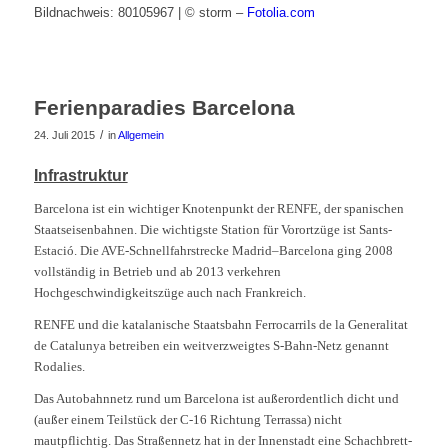
Bildnachweis: 80105967 | © storm –
Fotolia.com
Ferienparadies Barcelona
/
24. Juli 2015
in
Allgemein
Infrastruktur
Barcelona ist ein wichtiger Knotenpunkt der RENFE, der spanischen
Staatseisenbahnen. Die wichtigste Station für Vorortzüge ist Sants-
Estació. Die AVE-Schnellfahrstrecke Madrid–Barcelona ging 2008
vollständig in Betrieb und ab 2013 verkehren
Hochgeschwindigkeitszüge auch nach Frankreich.
RENFE und die katalanische Staatsbahn Ferrocarrils de la Generalitat
de Catalunya betreiben ein weitverzweigtes S-Bahn-Netz genannt
Rodalies.
Das Autobahnnetz rund um Barcelona ist außerordentlich dicht und
(außer einem Teilstück der C-16 Richtung Terrassa) nicht
mautpflichtig. Das Straßennetz hat in der Innenstadt eine Schachbrett-