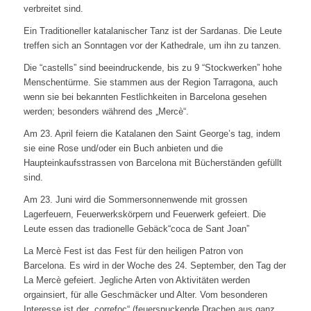
verbreitet sind.
Ein Traditioneller katalanischer Tanz ist der Sardanas. Die Leute
treffen sich an Sonntagen vor der Kathedrale, um ihn zu tanzen.
Die “castells” sind beeindruckende, bis zu 9 “Stockwerken” hohe
Menschentürme. Sie stammen aus der Region Tarragona, auch
wenn sie bei bekannten Festlichkeiten in Barcelona gesehen
werden; besonders während des „Mercè“.
Am 23. April feiern die Katalanen den Saint George’s tag, indem
sie eine Rose und/oder ein Buch anbieten und die
Haupteinkaufsstrassen von Barcelona mit Bücherständen gefüllt
sind.
Am 23. Juni wird die Sommersonnenwende mit grossen
Lagerfeuern, Feuerwerkskörpern und Feuerwerk gefeiert. Die
Leute essen das tradionelle Gebäck“coca de Sant Joan”
La Mercè Fest ist das Fest für den heiligen Patron von
Barcelona. Es wird in der Woche des 24. September, den Tag der
La Mercè gefeiert. Jegliche Arten von Aktivitäten werden
orgainsiert, für alle Geschmäcker und Alter. Vom besonderen
Interesse ist der „correfoc“ (feuerspuckende Drachen aus ganz