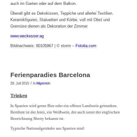
auch im Garten oder auf dem Balkon.
Überall gibt es Dekokissen, Teppiche und allerlei Textilien.
Keramikfiguren, Statuetten und Körbe, voll mit Obst und
Gremüse dienen als Dekoration der Zimmer.
www.weckesser.ag
Bildnachweis: 80105967 | © storm –
Fotolia.com
Ferienparadies Barcelona
/
28. Juli 2015
in
Allgemein
Trinken
In Spanien wird gerne Bier oder ein offener Landwein getrunken.
Berühmt ist der Jerez, ein Weißwein, der auch unter der englischen
Bezeichnung Sherry bekannt ist.
Typische Nationalgetränke aus Spanien sind: