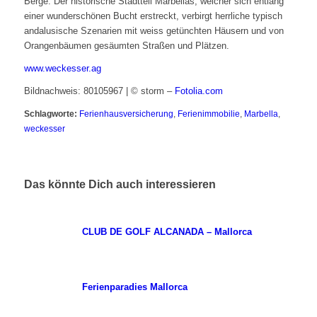
Berge. Der historische Stadtteil Marbellas, welcher sich entlang
einer wunderschönen Bucht erstreckt, verbirgt herrliche typisch
andalusische Szenarien mit weiss getünchten Häusern und von
Orangenbäumen gesäumten Straßen und Plätzen.
www.weckesser.ag
Bildnachweis: 80105967 | © storm –
Fotolia.com
Schlagworte:
Ferienhausversicherung
,
Ferienimmobilie
,
Marbella
,
weckesser
Das könnte Dich auch interessieren
CLUB DE GOLF ALCANADA – Mallorca
Ferienparadies Mallorca