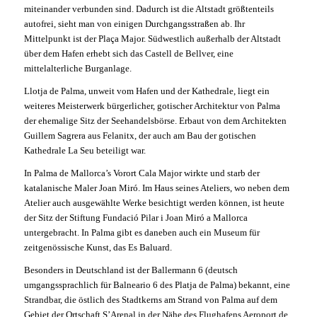
miteinander verbunden sind. Dadurch ist die Altstadt größtenteils
autofrei, sieht man von einigen Durchgangsstraßen ab. Ihr
Mittelpunkt ist der Plaça Major. Südwestlich außerhalb der Altstadt
über dem Hafen erhebt sich das Castell de Bellver, eine
mittelalterliche Burganlage.
Llotja de Palma, unweit vom Hafen und der Kathedrale, liegt ein
weiteres Meisterwerk bürgerlicher, gotischer Architektur von Palma
der ehemalige Sitz der Seehandelsbörse. Erbaut von dem Architekten
Guillem Sagrera aus Felanitx, der auch am Bau der gotischen
Kathedrale La Seu beteiligt war.
In Palma de Mallorca’s Vorort Cala Major wirkte und starb der
katalanische Maler Joan Miró. Im Haus seines Ateliers, wo neben dem
Atelier auch ausgewählte Werke besichtigt werden können, ist heute
der Sitz der Stiftung Fundació Pilar i Joan Miró a Mallorca
untergebracht. In Palma gibt es daneben auch ein Museum für
zeitgenössische Kunst, das Es Baluard.
Besonders in Deutschland ist der Ballermann 6 (deutsch
umgangssprachlich für Balneario 6 des Platja de Palma) bekannt, eine
Strandbar, die östlich des Stadtkerns am Strand von Palma auf dem
Gebiet der Ortschaft S’Arenal in der Nähe des Flughafens Aeroport de